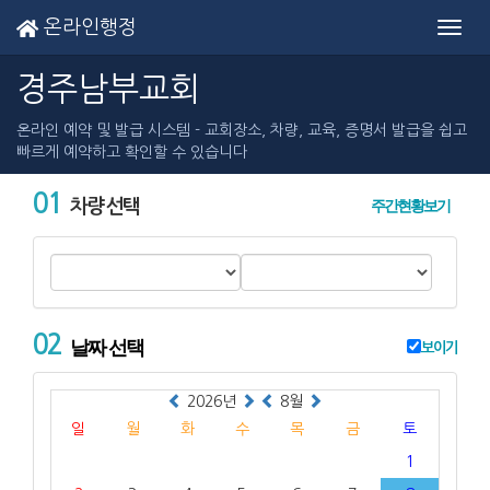
온라인행정
Toggl
navig
경주남부교회
온라인 예약 및 발급 시스템 - 교회장소, 차량, 교육, 증명서 발급을 쉽고
빠르게 예약하고 확인할 수 있습니다
01
주간현황보기
차량 선택
02
날짜 선택
보이기
2026년
8월
일
월
화
수
목
금
토
1